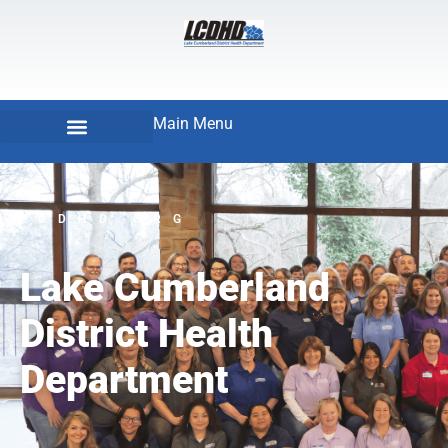
Main Menu
LCDHD.ORG
Lake Cumberland
District Health
Department