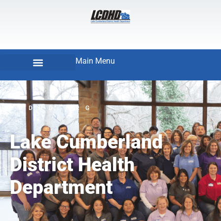
Main Menu
LCDHD.ORG
Lake Cumberland
District Health
Department