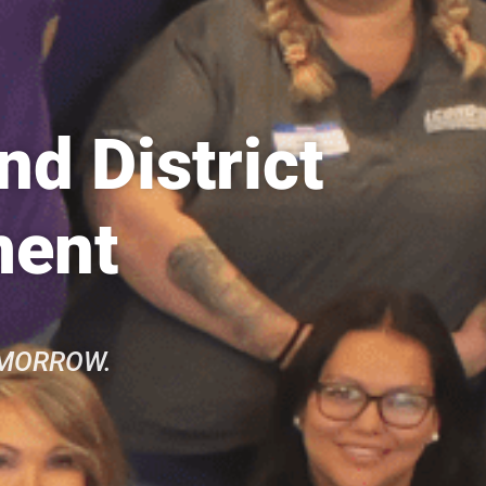
d District
ment
OMORROW.