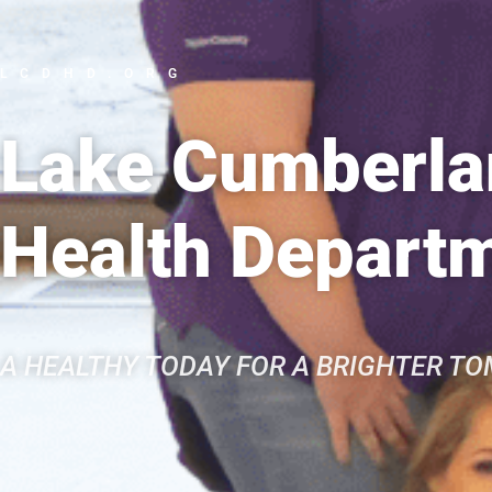
LCDHD.ORG
Lake Cumberlan
Health Depart
A HEALTHY TODAY FOR A BRIGHTER T