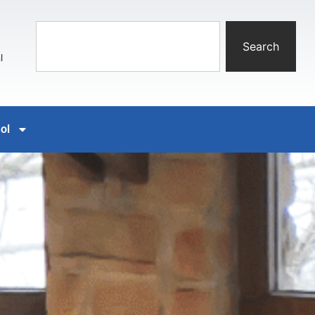
Search
l
ol