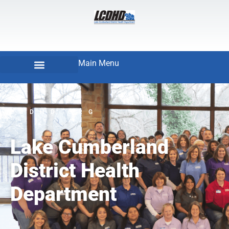
Main Menu
LCDHD.ORG
Lake Cumberland
District Health
Department